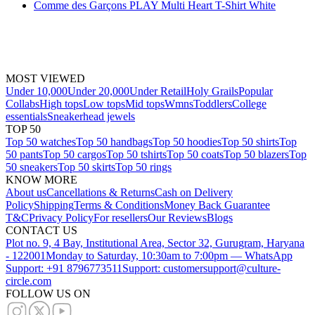
Comme des Garçons PLAY Multi Heart T-Shirt White
MOST VIEWED
Under 10,000
Under 20,000
Under Retail
Holy Grails
Popular
Collabs
High tops
Low tops
Mid tops
Wmns
Toddlers
College
essentials
Sneakerhead jewels
TOP 50
Top 50 watches
Top 50 handbags
Top 50 hoodies
Top 50 shirts
Top
50 pants
Top 50 cargos
Top 50 tshirts
Top 50 coats
Top 50 blazers
Top
50 sneakers
Top 50 skirts
Top 50 rings
KNOW MORE
About us
Cancellations & Returns
Cash on Delivery
Policy
Shipping
Terms & Conditions
Money Back Guarantee
T&C
Privacy Policy
For resellers
Our Reviews
Blogs
CONTACT US
Plot no. 9, 4 Bay, Institutional Area, Sector 32, Gurugram, Haryana
- 122001
Monday to Saturday, 10:30am to 7:00pm — WhatsApp
Support: +91 8796773511
Support: customersupport@culture-
circle.com
FOLLOW US ON